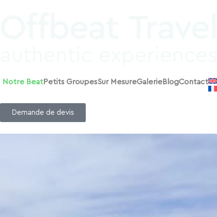
Notre Beat
Petits Groupes
Sur Mesure
Galerie
Blog
Contact
Demande de devis