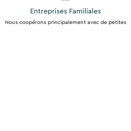
Entreprises Familiales
Nous coopérons principalement avec de petites
entreprises familiales, afin que nos clients
comprennent mieux les aspects culturels,
sociaux et environnementaux des lieux visités.
Excursions En Plein Air
La plupart de nos programmes comprennent des
excursions en plein air telles que la randonnée, le
cyclisme, la voile, le kayak et d'autres activités
respectueuses de l'environnement. Nous